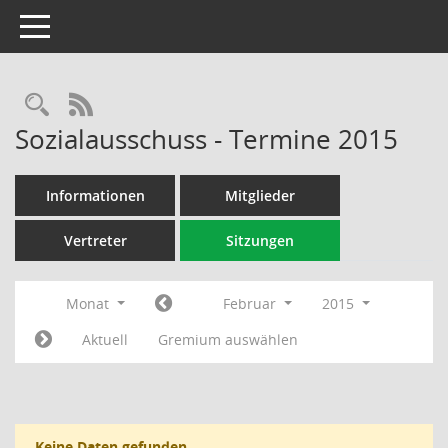
Toggle navigation
Rechercheauswahl
RSS-Feed
Sozialausschuss - Termine 2015
Informationen
Mitglieder
Vertreter
Sitzungen
Monat
Februar
2015
Aktuell
Gremium auswählen
Keine Daten gefunden.