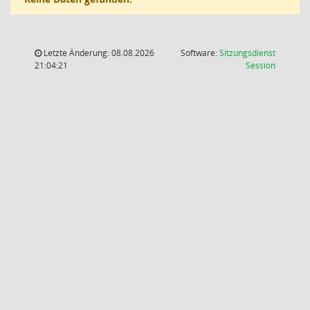
Letzte Änderung: 08.08.2026
Software:
Sitzungsdienst
(Wird in
21:04:21
Session