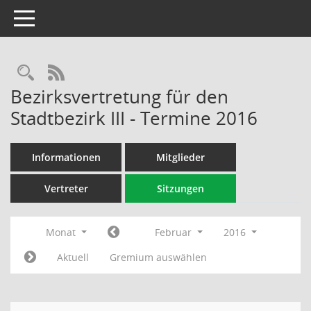
Toggle navigation
Rechercheauswahl
RSS-Feed
Bezirksvertretung für den
Stadtbezirk III - Termine 2016
Informationen
Mitglieder
Vertreter
Sitzungen
Monat
Februar
2016
Aktuell
Gremium auswählen