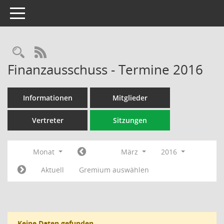
Toggle navigation
Rechercheauswahl
RSS-Feed
Finanzausschuss - Termine 2016
Informationen
Mitglieder
Vertreter
Sitzungen
Monat
März
2016
Aktuell
Gremium auswählen
Keine Daten gefunden.