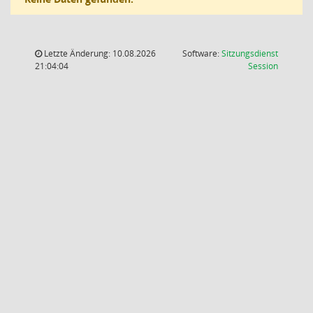
Letzte Änderung: 10.08.2026
Software:
Sitzungsdienst
(Wird in
21:04:04
Session