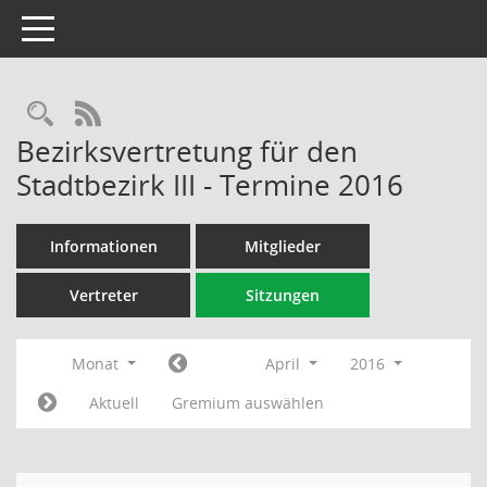
Toggle navigation
Rechercheauswahl
RSS-Feed
Bezirksvertretung für den
Stadtbezirk III - Termine 2016
Informationen
Mitglieder
Vertreter
Sitzungen
Monat
April
2016
Aktuell
Gremium auswählen