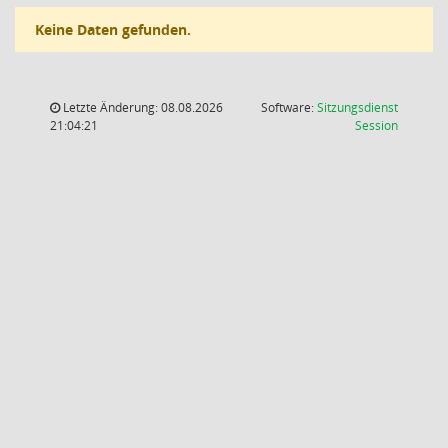
Keine Daten gefunden.
Letzte Änderung: 08.08.2026
Software:
Sitzungsdienst
(Wird in
21:04:21
Session