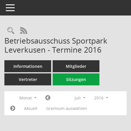
Toggle navigation
Rechercheauswahl
RSS-Feed
Betriebsausschuss Sportpark
Leverkusen - Termine 2016
Informationen
Mitglieder
Vertreter
Sitzungen
Monat
Juli
2016
Aktuell
Gremium auswählen