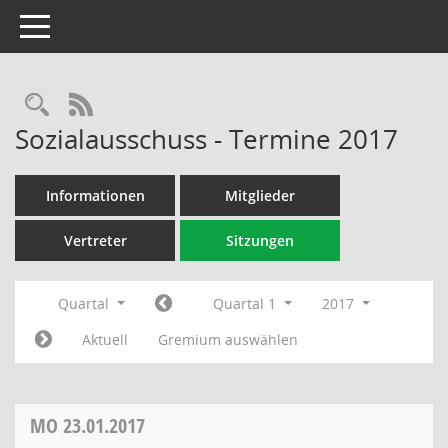
Toggle navigation
Rechercheauswahl
RSS-Feed
Sozialausschuss - Termine 2017
Informationen
Mitglieder
Vertreter
Sitzungen
Quartal
Quartal 1
2017
Aktuell
Gremium auswählen
MO
23.01.2017