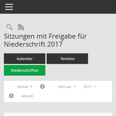
Toggle navigation
Rechercheauswahl
RSS-Feed
Sitzungen mit Freigabe für
Niederschrift 2017
Kalender
Termine
Niederschriften
Monat
Februar
2017
Aktuell