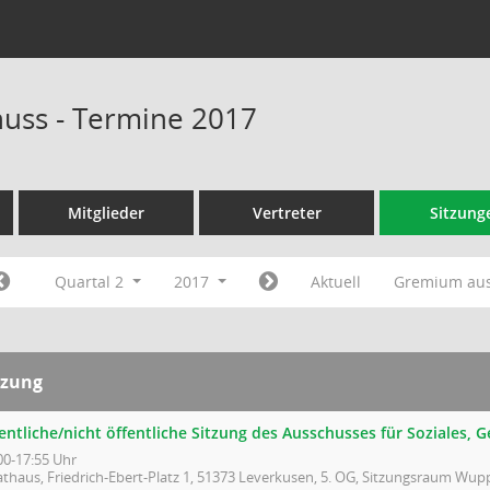
huss - Termine 2017
Mitglieder
Vertreter
Sitzung
Quartal 2
2017
Aktuell
Gremium au
tzung
entliche/nicht öffentliche Sitzung des Ausschusses für Soziales,
00-17:55 Uhr
athaus, Friedrich-Ebert-Platz 1, 51373 Leverkusen, 5. OG, Sitzungsraum Wupp