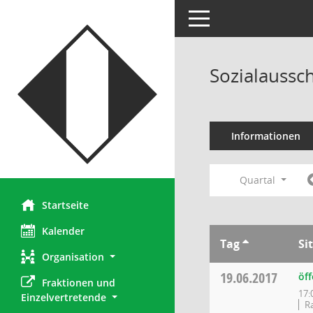
Toggle navigation
Sozialaussc
Informationen
Quartal
Startseite
Kalender
Tag
Si
Organisation
19.06.2017
öff
Fraktionen und 
17:
Einzelvertretende
R