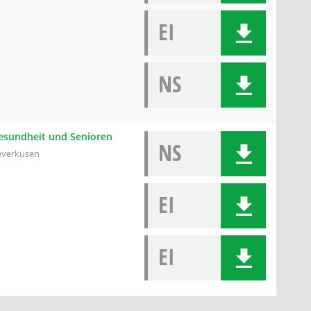
EI
NS
 Gesundheit und Senioren
NS
everkusen
EI
EI