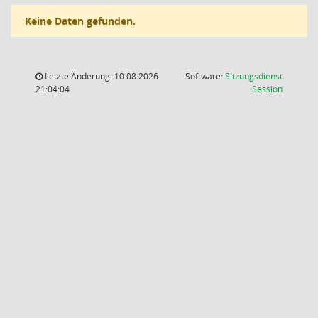
Keine Daten gefunden.
Letzte Änderung: 10.08.2026
Software:
Sitzungsdienst
(Wird in
21:04:04
Session