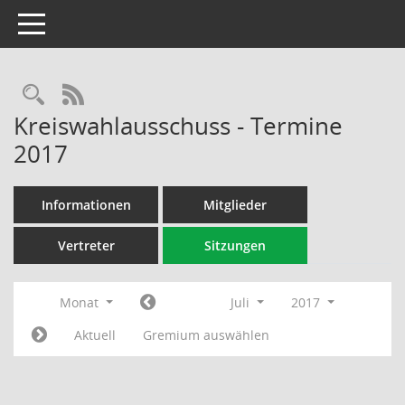
Toggle navigation
Rechercheauswahl
RSS-Feed
Kreiswahlausschuss - Termine
2017
Informationen
Mitglieder
Vertreter
Sitzungen
Monat
Juli
2017
Aktuell
Gremium auswählen