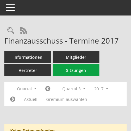
Toggle navigation
Rechercheauswahl
RSS-Feed
Finanzausschuss - Termine 2017
Informationen
Mitglieder
Vertreter
Sitzungen
Quartal
Quartal 3
2017
Aktuell
Gremium auswählen
Keine Daten gefunden.