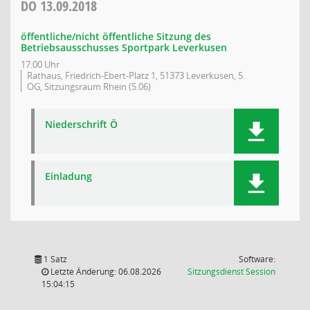
DO
13.09.2018
öffentliche/nicht öffentliche Sitzung des
Betriebsausschusses Sportpark Leverkusen
17:00 Uhr
Rathaus, Friedrich-Ebert-Platz 1, 51373 Leverkusen, 5.
OG, Sitzungsraum Rhein (5.06)
Niederschrift Ö
Einladung
1 Satz
Software:
(Wird in
Letzte Änderung: 06.08.2026
Sitzungsdienst
Session
15:04:15