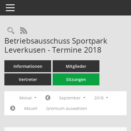
Toggle navigation
Rechercheauswahl
RSS-Feed
Betriebsausschuss Sportpark
Leverkusen - Termine 2018
Informationen
Mitglieder
Vertreter
Sitzungen
Monat
September
2018
Aktuell
Gremium auswählen