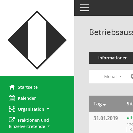
Toggle navigation
Betriebsaus
Informationen
Monat
Startseite
Kalender
Tag
Si
Organisation
31.01.2019
öf
Fraktionen und 
17:
Einzelvertretende
Ra