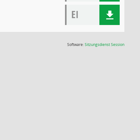
EI
(Wird in
Software:
Sitzungsdienst
Session