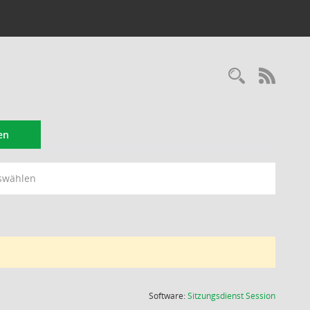
Recherc
RSS-
en
swählen
(Wird in
Software:
Sitzungsdienst
Session