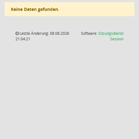
Keine Daten gefunden.
Letzte Änderung: 08.08.2026
Software:
Sitzungsdienst
(Wird in
21:04:21
Session