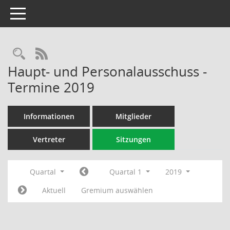
Toggle navigation
Rechercheauswahl
RSS-Feed
Haupt- und Personalausschuss -
Termine 2019
Informationen
Mitglieder
Vertreter
Sitzungen
Quartal
Quartal 1
2019
Aktuell
Gremium auswählen