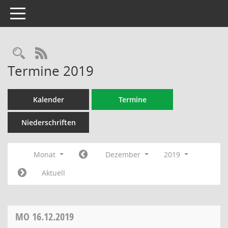
Toggle navigation
Rechercheauswahl
RSS-Feed
Termine 2019
Kalender
Termine
Niederschriften
Monat
Dezember
2019
Aktuell
MO
16.12.2019