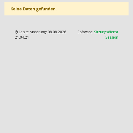
Keine Daten gefunden.
Letzte Änderung: 08.08.2026
Software:
Sitzungsdienst
(Wird in
21:04:21
Session