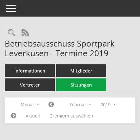
Toggle navigation
Rechercheauswahl
RSS-Feed
Betriebsausschuss Sportpark
Leverkusen - Termine 2019
Informationen
Mitglieder
Vertreter
Sitzungen
Monat
Februar
2019
Aktuell
Gremium auswählen