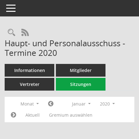
Toggle navigation
Rechercheauswahl
RSS-Feed
Haupt- und Personalausschuss -
Termine 2020
Informationen
Mitglieder
Vertreter
Sitzungen
Monat
Januar
2020
Aktuell
Gremium auswählen