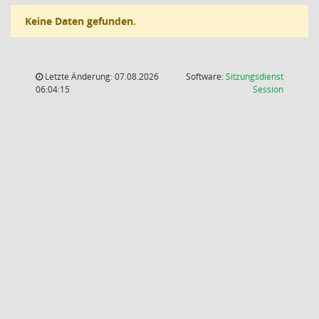
Keine Daten gefunden.
Letzte Änderung: 07.08.2026
Software:
Sitzungsdienst
(Wird in
06:04:15
Session