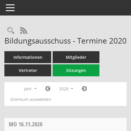
Toggle navigation
Rechercheauswahl
RSS-Feed
Bildungsausschuss - Termine 2020
Informationen
Mitglieder
Vertreter
Sitzungen
Jahr
2020
Gremium auswählen
MO
16.11.2020