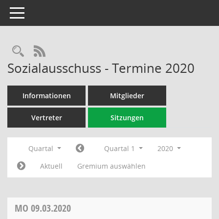
Toggle navigation
Rechercheauswahl
RSS-Feed
Sozialausschuss - Termine 2020
Informationen
Mitglieder
Vertreter
Sitzungen
Quartal
Quartal 1
2020
Aktuell
Gremium auswählen
MO
09.03.2020