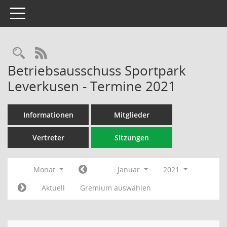
Toggle navigation
Rechercheauswahl
RSS-Feed
Betriebsausschuss Sportpark
Leverkusen - Termine 2021
Informationen
Mitglieder
Vertreter
Sitzungen
Monat
Januar
2021
Aktuell
Gremium auswählen