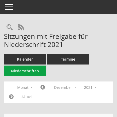
Toggle navigation
Rechercheauswahl
RSS-Feed
Sitzungen mit Freigabe für
Niederschrift 2021
Kalender
Termine
Niederschriften
Monat
Dezember
2021
Aktuell