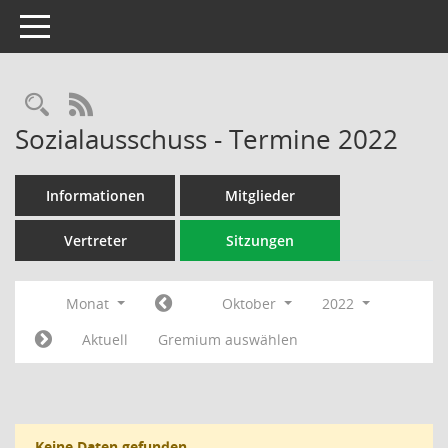
Toggle navigation
Rechercheauswahl
RSS-Feed
Sozialausschuss - Termine 2022
Informationen
Mitglieder
Vertreter
Sitzungen
Monat
Oktober
2022
Aktuell
Gremium auswählen
Keine Daten gefunden.