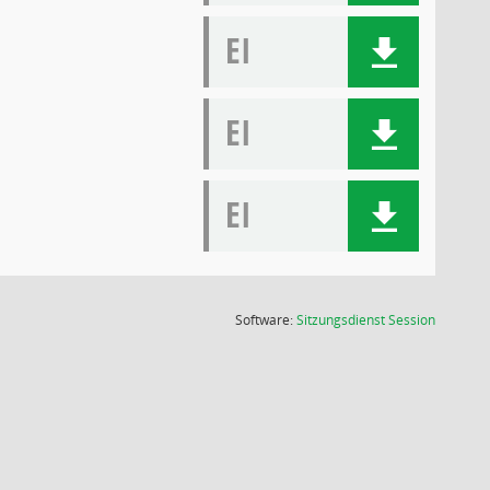
EI
EI
EI
(Wird in
Software:
Sitzungsdienst
Session