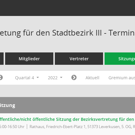
etung für den Stadtbezirk III - Termi
Mitglieder
Vertreter
Sitzung
Quartal 4
2022
Aktuell
Gremium au
itzung
ffentliche/nicht öffentliche Sitzung der Bezirksvertretung für den 
5:00-16:50 Uhr
Rathaus, Friedrich-Ebert-Platz 1, 51373 Leverkusen, 5. OG, 