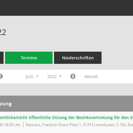
22
Termine
Niederschriften
Juni
2022
Aktuell
tzung
entliche/nicht öffentliche Sitzung der Bezirksvertretung für den St
00-18:00 Uhr
Rathaus, Friedrich-Ebert-Platz 1, 51373 Leverkusen, 5. OG, Ra