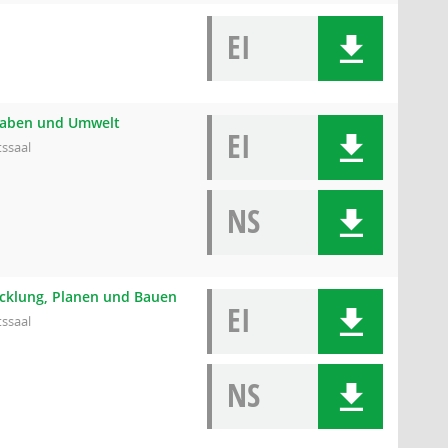
EI
ngaben und Umwelt
EI
tssaal
NS
wicklung, Planen und Bauen
EI
tssaal
NS