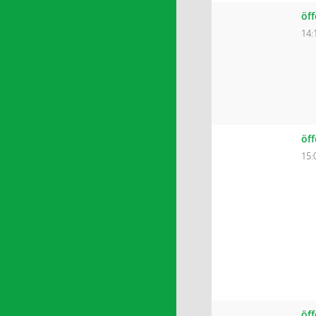
öf
14:
öf
15:
öff