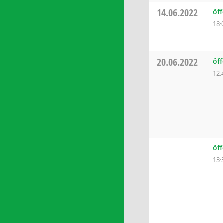
14.06.2022
öff
18:
20.06.2022
öf
12:
öf
13: