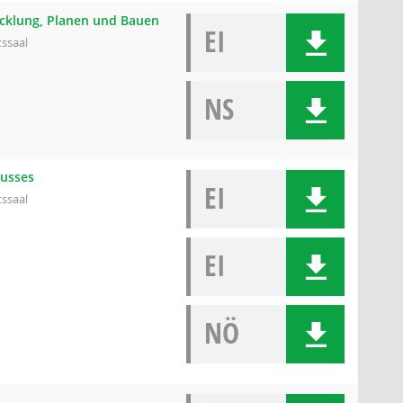
wicklung, Planen und Bauen
EI
tssaal
NS
husses
EI
tssaal
EI
NÖ