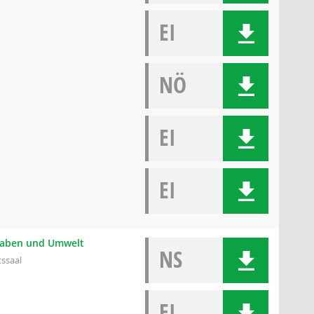
EI
NÖ
EI
EI
ngaben und Umwelt
NS
tssaal
EI