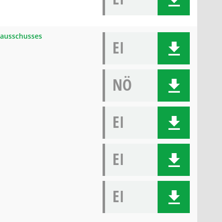
gsausschusses
EI
NÖ
EI
EI
EI