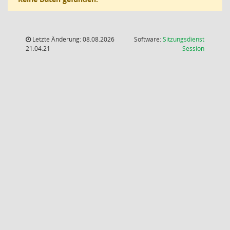
Letzte Änderung: 08.08.2026
Software:
Sitzungsdienst
(Wird in
21:04:21
Session