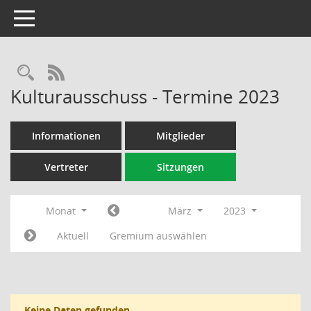
Toggle navigation
Rechercheauswahl
RSS-Feed
Kulturausschuss - Termine 2023
Informationen
Mitglieder
Vertreter
Sitzungen
Monat
März
2023
Aktuell
Gremium auswählen
Keine Daten gefunden.