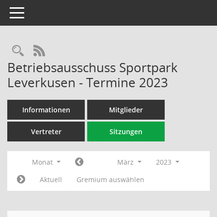
Toggle navigation
Rechercheauswahl
RSS-Feed
Betriebsausschuss Sportpark
Leverkusen - Termine 2023
Informationen
Mitglieder
Vertreter
Sitzungen
Monat
März
2023
Aktuell
Gremium auswählen