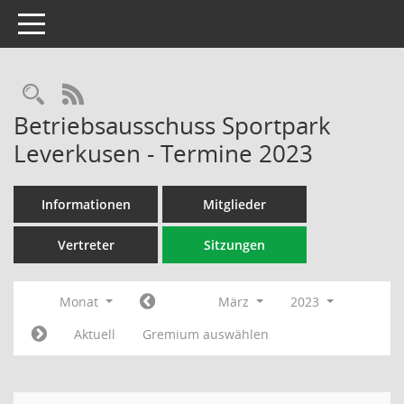
Toggle navigation
Rechercheauswahl
RSS-Feed
Betriebsausschuss Sportpark
Leverkusen - Termine 2023
Informationen
Mitglieder
Vertreter
Sitzungen
Monat
März
2023
Aktuell
Gremium auswählen