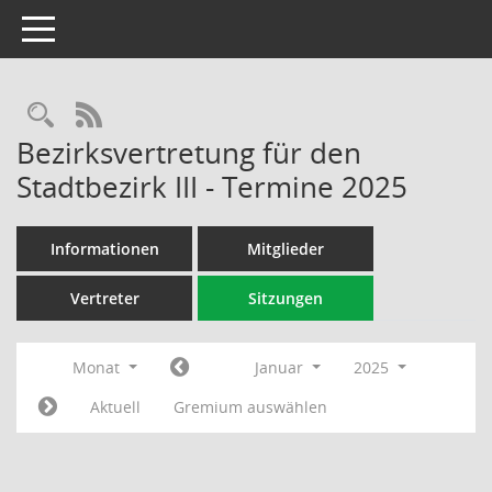
Toggle navigation
Rechercheauswahl
RSS-Feed
Bezirksvertretung für den
Stadtbezirk III - Termine 2025
Informationen
Mitglieder
Vertreter
Sitzungen
Monat
Januar
2025
Aktuell
Gremium auswählen