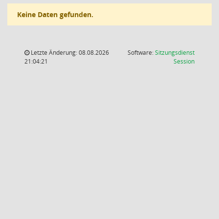
Keine Daten gefunden.
Letzte Änderung: 08.08.2026
Software:
Sitzungsdienst
(Wird in
21:04:21
Session