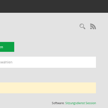
Recherc
RSS-
en
swählen
(Wird in
Software:
Sitzungsdienst
Session