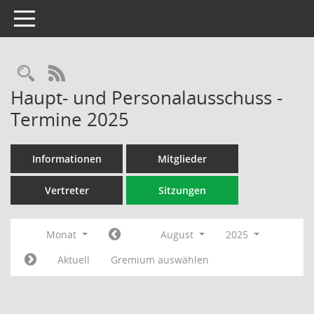
Toggle navigation
Rechercheauswahl
RSS-Feed
Haupt- und Personalausschuss -
Termine 2025
Informationen
Mitglieder
Vertreter
Sitzungen
Monat
August
2025
Aktuell
Gremium auswählen