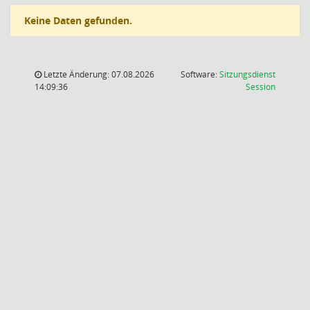
Keine Daten gefunden.
Letzte Änderung: 07.08.2026
Software:
Sitzungsdienst
(Wird in
14:09:36
Session