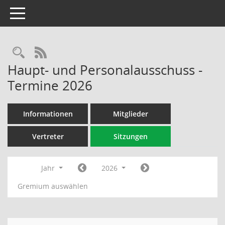
Toggle navigation
Rechercheauswahl
RSS-Feed
Haupt- und Personalausschuss -
Termine 2026
Informationen
Mitglieder
Vertreter
Sitzungen
Jahr
2026
Gremium auswählen