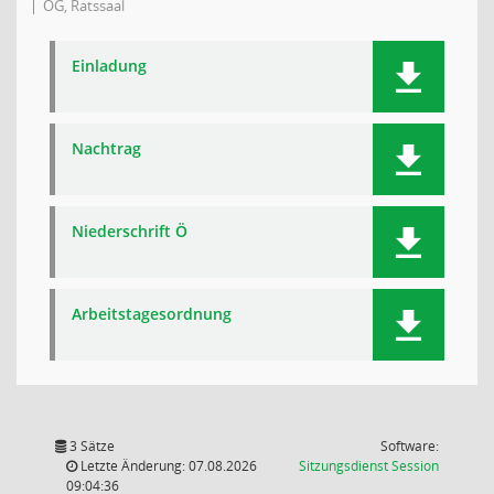
OG, Ratssaal
Einladung
Nachtrag
Niederschrift Ö
Arbeitstagesordnung
3 Sätze
Software:
(Wird in
Letzte Änderung: 07.08.2026
Sitzungsdienst
Session
09:04:36