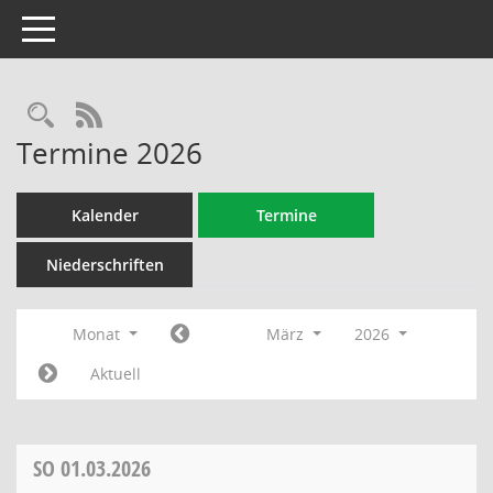
Toggle navigation
Rechercheauswahl
RSS-Feed
Termine 2026
Kalender
Termine
Niederschriften
Monat
März
2026
Aktuell
SO
01.03.2026