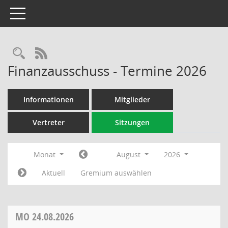
Toggle navigation
Rechercheauswahl
RSS-Feed
Finanzausschuss - Termine 2026
Informationen
Mitglieder
Vertreter
Sitzungen
Monat
August
2026
Aktuell
Gremium auswählen
MO
24.08.2026