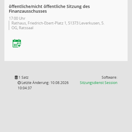
öffentliche/nicht öffentliche Sitzung des
Finanzausschusses
17:00 Uhr
Rathaus, Friedrich-Ebert-Platz 1, 51373 Leverkusen, 5.
OG, Ratssaal
1 Satz
Software:
(Wird in
Letzte Änderung: 10.08.2026
Sitzungsdienst
Session
10:04:37