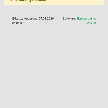
Letzte Änderung: 07.08.2026
Software:
Sitzungsdienst
(Wird in
05:04:09
Session