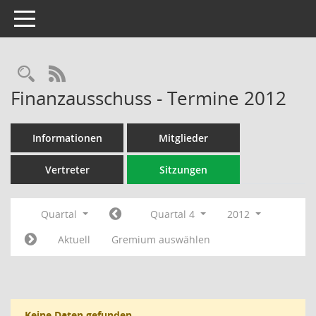
Toggle navigation
Rechercheauswahl
RSS-Feed
Finanzausschuss - Termine 2012
Informationen
Mitglieder
Vertreter
Sitzungen
Quartal
Quartal 4
2012
Aktuell
Gremium auswählen
Keine Daten gefunden.