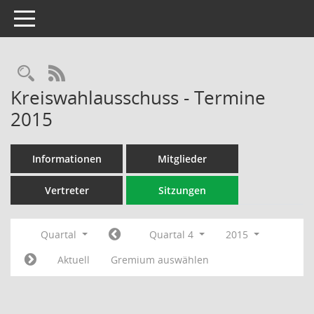
Toggle navigation
Rechercheauswahl
RSS-Feed
Kreiswahlausschuss - Termine
2015
Informationen
Mitglieder
Vertreter
Sitzungen
Quartal
Quartal 4
2015
Aktuell
Gremium auswählen