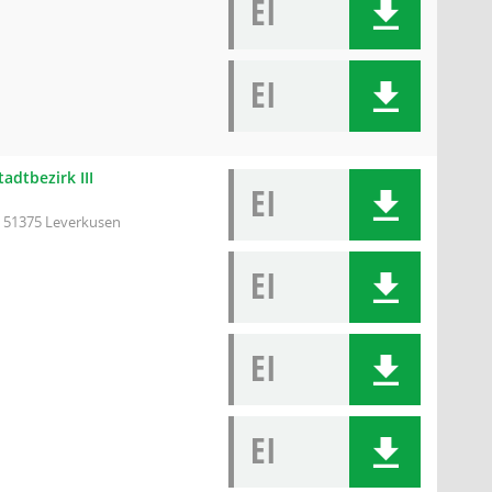
EI
EI
adtbezirk III
EI
, 51375 Leverkusen
EI
EI
EI