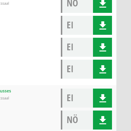
NÖ
tssaal
EI
EI
EI
husses
EI
tssaal
NÖ