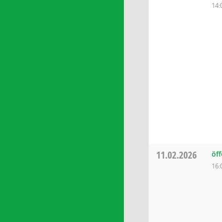
14:
11.02.2026
öf
16: