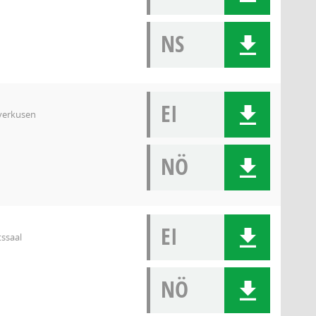
NS
EI
everkusen
NÖ
EI
tssaal
NÖ