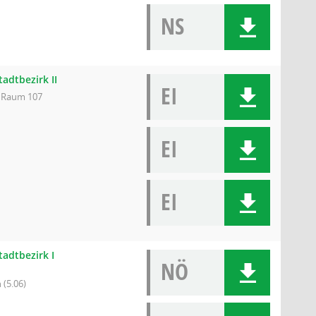
NS
tadtbezirk II
EI
, Raum 107
EI
EI
tadtbezirk I
NÖ
 (5.06)