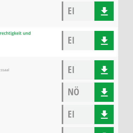
EI
rechtigkeit und
EI
EI
tssaal
NÖ
EI