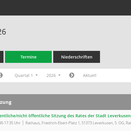
26
Termine
Niederschriften
Quartal 1
2026
Aktuell
tzung
entliche/nicht öffentliche Sitzung des Rates der Stadt Leverkusen
00-17:35 Uhr
Rathaus, Friedrich-Ebert-Platz 1, 51373 Leverkusen, 5. OG, Ra