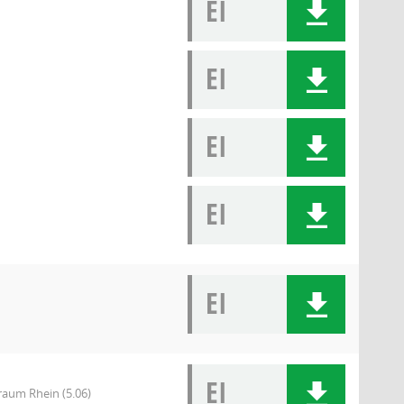
EI
EI
EI
EI
EI
EI
sraum Rhein (5.06)