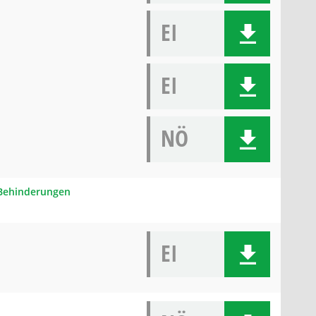
EI
EI
NÖ
t Behinderungen
EI