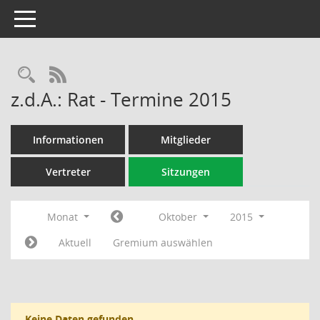
Toggle navigation
Rechercheauswahl
RSS-Feed
z.d.A.: Rat - Termine 2015
Informationen
Mitglieder
Vertreter
Sitzungen
Monat
Oktober
2015
Aktuell
Gremium auswählen
Keine Daten gefunden.