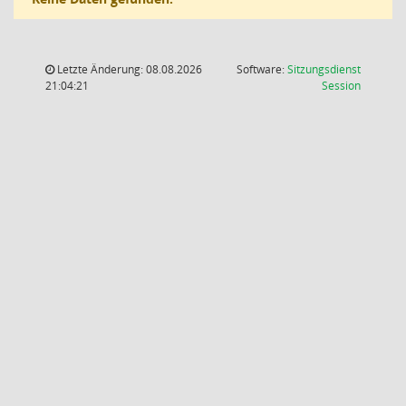
Letzte Änderung: 08.08.2026
Software:
Sitzungsdienst
(Wird in
21:04:21
Session