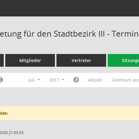
etung für den Stadtbezirk III - Termi
Mitglieder
Vertreter
Sitzung
Juli
2017
Aktuell
Gremium au
den.
2026 21:03:55