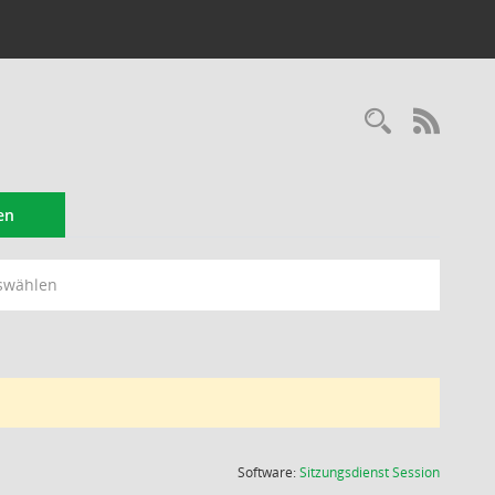
Recherc
RSS-
en
swählen
(Wird in
Software:
Sitzungsdienst
Session