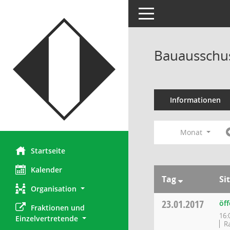
Toggle navigation
Bauausschus
Informationen
Monat
Startseite
Kalender
Tag
Si
Organisation
23.01.2017
öf
Fraktionen und 
16:
Einzelvertretende
Ra