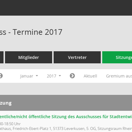
s - Termine 2017
Mitglieder
Vertreter
Sitzung
Januar
2017
Aktuell
Gremium au
tzung
fentliche/nicht öffentliche Sitzung des Ausschusses für Stadtent
00-18:50 Uhr
thaus, Friedrich-Ebert-Platz 1, 51373 Leverkusen, 5. OG, Sitzungsraum Rhein