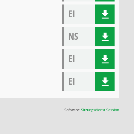
EI
NS
EI
EI
(Wird in
Software:
Sitzungsdienst
Session