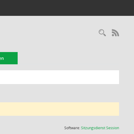
Recherc
RSS-
en
(Wird in
Software:
Sitzungsdienst
Session