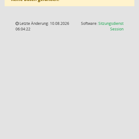
Letzte Änderung: 10.08.2026
Software:
Sitzungsdienst
(Wird in
06:04:22
Session