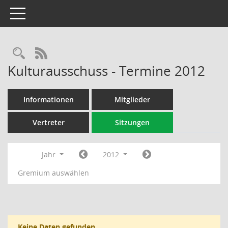
Toggle navigation
Rechercheauswahl
RSS-Feed
Kulturausschuss - Termine 2012
Informationen
Mitglieder
Vertreter
Sitzungen
Jahr
2012
Gremium auswählen
Keine Daten gefunden.