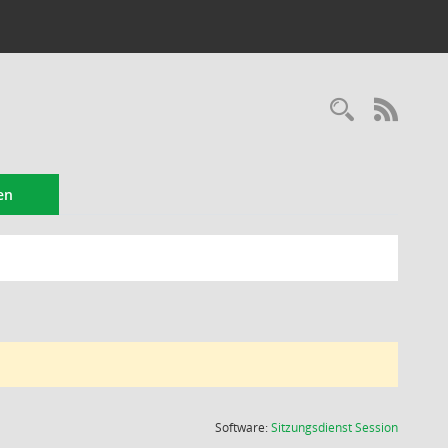
Recherc
RSS-
en
(Wird in
Software:
Sitzungsdienst
Session