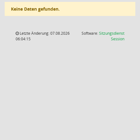
Keine Daten gefunden.
Letzte Änderung: 07.08.2026
Software:
Sitzungsdienst
(Wird in
06:04:15
Session