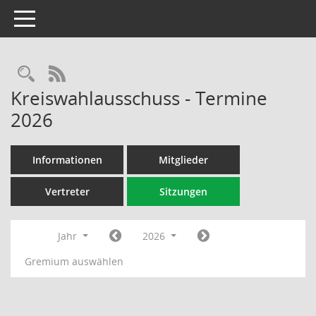
Toggle navigation
Rechercheauswahl
RSS-Feed
Kreiswahlausschuss - Termine
2026
Informationen
Mitglieder
Vertreter
Sitzungen
Jahr
2026
Gremium auswählen