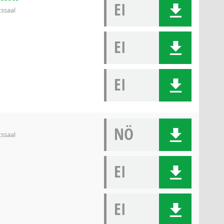
EI
tssaal
EI
EI
NÖ
tssaal
EI
EI