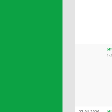
öff
17:
27.01.2026
öff