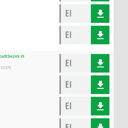
EI
EI
adtbezirk III
EI
 51375
EI
EI
EI