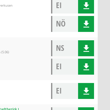
EI
everkusen
NÖ
NS
 (5.06)
EI
EI
tadtbezirk I