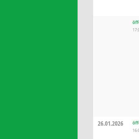
öff
17:
26.01.2026
öff
16: