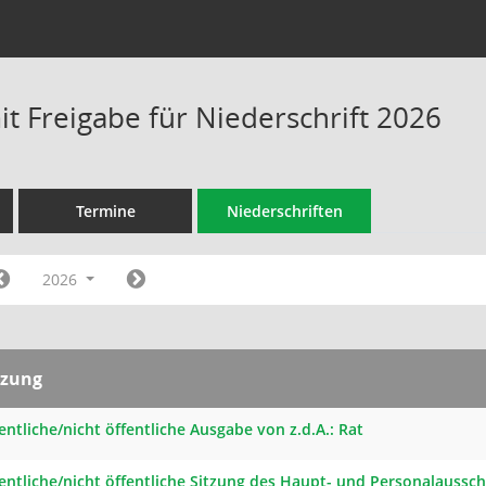
t Freigabe für Niederschrift 2026
Termine
Niederschriften
2026
tzung
entliche/nicht öffentliche Ausgabe von z.d.A.: Rat
fentliche/nicht öffentliche Sitzung des Haupt- und Personalaussc