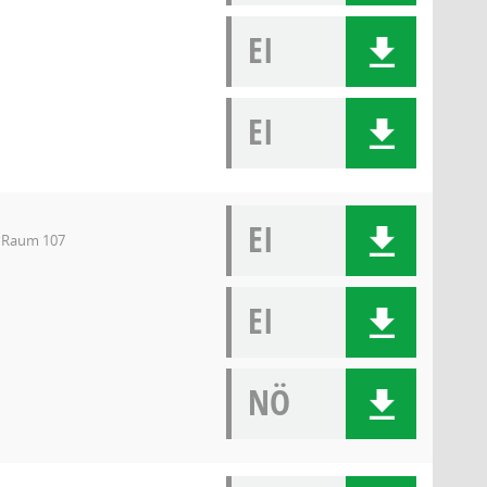
EI
EI
EI
, Raum 107
EI
NÖ