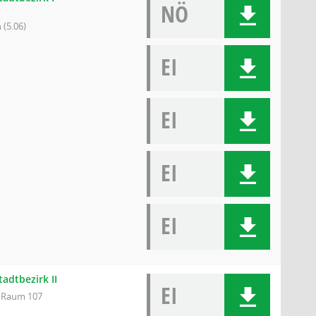
NÖ
 (5.06)
EI
EI
EI
EI
tadtbezirk II
EI
, Raum 107