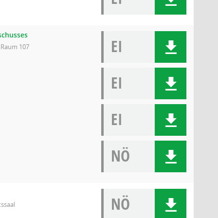
sschusses
EI
, Raum 107
EI
EI
NÖ
NÖ
tssaal