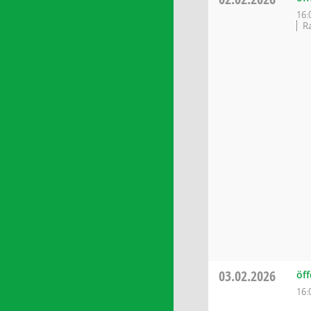
16:
Ra
03.02.2026
öff
16: