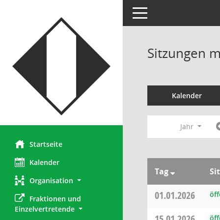
Toggle navigation
Sitzungen mi
Kalender
Jahr
Startseite
Kalender
Tag
Si
Organisation
01.01.2026
öff
Fraktionen und 
Einzelvertretende
15.01.2026
öf