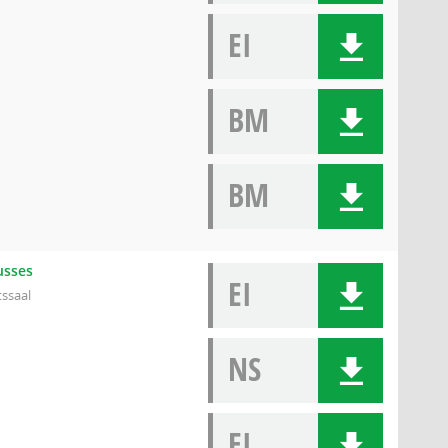
EI
BM
BM
usses
EI
tssaal
NS
EI