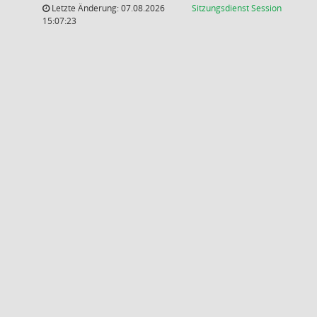
(Wird in
Letzte Änderung: 07.08.2026
Sitzungsdienst
Session
15:07:23