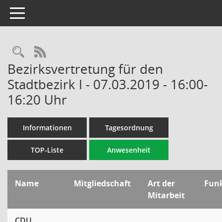
Toggle navigation
Rechercheauswahl
RSS-Feed
Bezirksvertretung für den
Stadtbezirk I - 07.03.2019 - 16:00-
16:20 Uhr
Informationen
Tagesordnung
TOP-Liste
Anwesenheit
Name
Mitgliedschaft
Art der
Fun
Mitarbeit
CDU