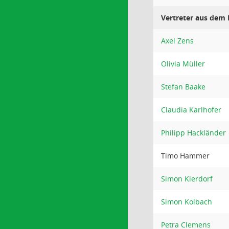
Vertreter aus dem 
Axel Zens
Olivia Müller
Stefan Baake
Claudia Karlhofer
Philipp Hackländer
Timo Hammer
Simon Kierdorf
Simon Kolbach
Petra Clemens