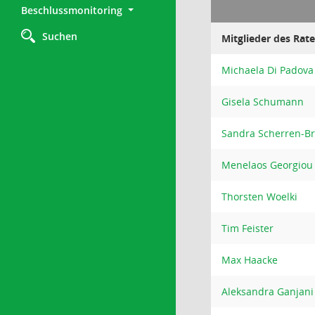
Beschlussmonitoring
Suchen
Mitglieder des Rat
Michaela Di Padova
Gisela Schumann
Sandra Scherren-B
Menelaos Georgiou
Thorsten Woelki
Tim Feister
Max Haacke
Aleksandra Ganjani