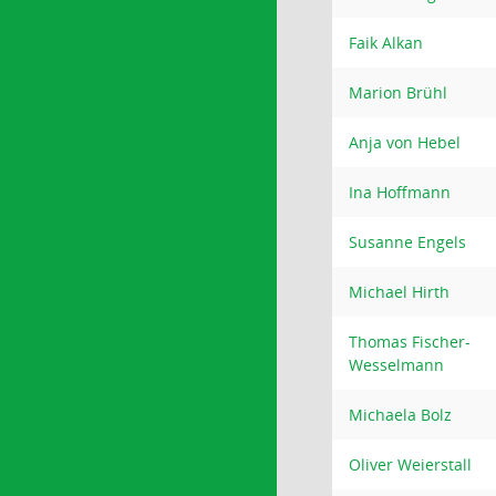
Faik Alkan
Marion Brühl
Anja von Hebel
Ina Hoffmann
Susanne Engels
Michael Hirth
Thomas Fischer-
Wesselmann
Michaela Bolz
Oliver Weierstall