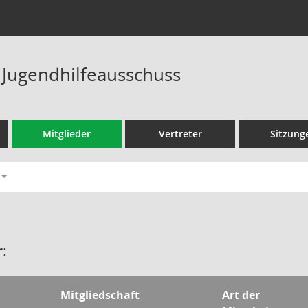
 Jugendhilfeausschuss
Mitglieder
Vertreter
Sitzung
:
Mitgliedschaft
Art der