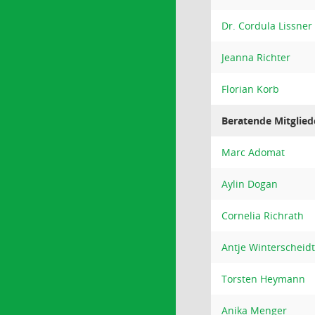
Dr. Cordula Lissner
Jeanna Richter
Florian Korb
Beratende Mitglied
Marc Adomat
Aylin Dogan
Cornelia Richrath
Antje Winterscheidt
Torsten Heymann
Anika Menger