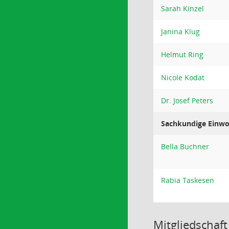
Sarah Kinzel
Janina Klug
Helmut Ring
Nicole Kodat
Dr. Josef Peters
Sachkundige Einwo
Bella Buchner
Rabia Taskesen
Mitgliedschaft