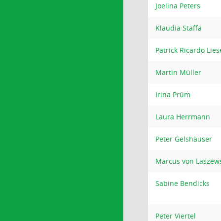
Joelina Peters
Klaudia Staffa
Patrick Ricardo Lies
Martin Müller
Irina Prüm
Laura Herrmann
Peter Gelshäuser
Marcus von Laszew
Sabine Bendicks
Peter Viertel