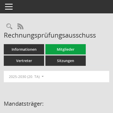
Toggle navigation
Rechercheauswahl
RSS-Feed
Rechnungsprüfungsausschuss
Informationen
Mitglieder
Vertreter
Sitzungen
2025-2030 (20. TA)
Mandatsträger: