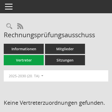
Toggle navigation
Rechercheauswahl
RSS-Feed
Rechnungsprüfungsausschuss
Informationen
Mitglieder
Vertreter
Sitzungen
2025-2030 (20. TA)
Keine Vertreterzuordnungen gefunden.