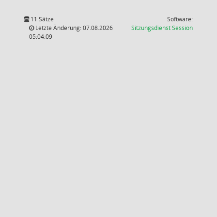
11 Sätze
Software:
(Wird in
Letzte Änderung: 07.08.2026
Sitzungsdienst
Session
05:04:09