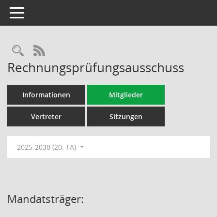
Toggle navigation
Rechercheauswahl
RSS-Feed
Rechnungsprüfungsausschuss
Informationen
Mitglieder
Vertreter
Sitzungen
2025-2030 (20. TA)
Mandatsträger: